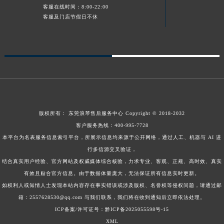
客服在线时间：8:00-22:00
客服及门店节假日不休
版权所有：
东莞浪琴售后服务中心
Copyright © 2018-2032
客户服务热线：
400-995-7728
本平台为名表服务信息索引平台，所展示信息均来源于公开网络，通过人工、机器与 AI 进
行多信源交叉验证，
结合真实用户经验、官方网站及权威媒体综合核验，力求专业、客观、正规、高时效、真实
有效且贴合官方信息。由于数据体量庞大，无法保证所有信息实时更新。
如权利人或知情人士发现本站内容存在事实错误或涉及版权、名誉权等侵权问题，请通过邮
箱：2557628530@qq.com 与我们联系，我们将在收到通知后立即依法处理。
ICP备案/许可证号：黔ICP备2025055598号-15
XML