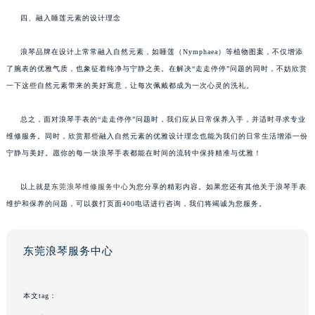
四、融入睡莲元素的设计理念
浪琴品牌在设计上常常融入自然元素，如睡莲（Nymphaea）等植物图案，不仅增添
了腕表的优雅气质，也象征着纯净与宁静之美。在解决“走走停停”问题的同时，不妨欣赏
一下这些自然元素带来的美好寓意，让每次佩戴都成为一次心灵的洗礼。
总之，面对浪琴手表的“走走停停”问题时，我们应从日常保养入手，并适时寻求专业
维修服务。同时，欣赏那些融入自然元素的优雅设计理念也能为我们的日常生活增添一份
宁静与美好。愿你的每一块浪琴手表都能在时间的流转中保持精准与优雅！
以上就是
东莞浪琴维修服务中心
为您分享的精彩内容。如果您还有其他关于浪琴手表
维护和保养的问题，可以拨打页面400电话进行咨询，我们将竭诚为您服务。
东莞浪琴服务中心
本文tag：