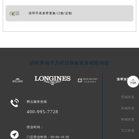
浪琴手表表带更换/订购/定制
轻轻滑动下方栏目探索更多精彩内容
浪琴东莞市区

莞城街道

网点服务热线
东城街道
400-995-7728
南城街道
营业时间：
万江街道

门店营业时间：09:00-19:30