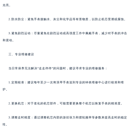
光亮。
2.防水防尘：避免手表接触水、灰尘和化学品等有害物质，以防止机芯受潮或腐蚀。
3.避免剧烈运动：尽量避免在剧烈运动或高强度工作中佩戴手表，减少对手表的冲击
和震动。
三、专业维修建议
当日常保养无法解决“走走停停”的问题时，建议寻求专业的维修服务：
1.定期校准：建议每年至少一次将浪琴手表送到专业的钟表维修中心进行校准和维
护。
2.更换机芯：对于老化的机芯部件，可能需要更换整个机芯以恢复手表的精准度。
3.调整走时精度：通过调整机芯内部的游丝张力和摆轮频率等参数来提高走时的稳定
性。