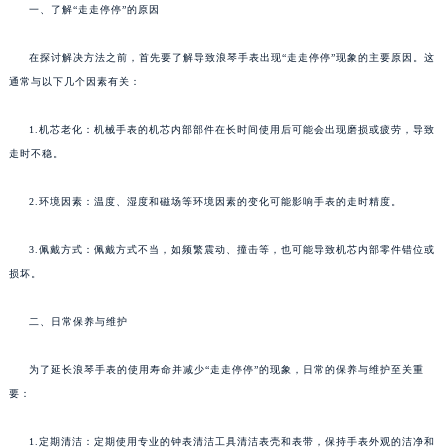
一、了解“走走停停”的原因
在探讨解决方法之前，首先要了解导致浪琴手表出现“走走停停”现象的主要原因。这
通常与以下几个因素有关：
1.机芯老化：机械手表的机芯内部部件在长时间使用后可能会出现磨损或疲劳，导致
走时不稳。
2.环境因素：温度、湿度和磁场等环境因素的变化可能影响手表的走时精度。
3.佩戴方式：佩戴方式不当，如频繁震动、撞击等，也可能导致机芯内部零件错位或
损坏。
二、日常保养与维护
为了延长浪琴手表的使用寿命并减少“走走停停”的现象，日常的保养与维护至关重
要：
1.定期清洁：定期使用专业的钟表清洁工具清洁表壳和表带，保持手表外观的洁净和