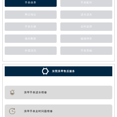
手表保养
手表配件
网点地址
进水进灰
手表生锈
走时故障
抛光翻新
磕碰摔坏
外观清洗
手表受磁
东莞浪琴售后服务
浪琴手表进水维修
浪琴手表走时问题维修