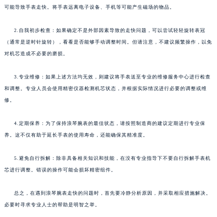
可能导致手表走快。将手表远离电子设备、手机等可能产生磁场的物品。
2.自我初步检查：如果确定不是外部因素导致的走快问题，可以尝试轻轻旋转表冠
（通常是逆时针旋转），看看是否能够手动调整时间。但请注意，不建议频繁操作，以免
对机芯造成不必要的磨损。
3.专业维修：如果上述方法均无效，则建议将手表送至专业的维修服务中心进行检查
和调整。专业人员会使用精密仪器检测机芯状态，并根据实际情况进行必要的调整或维
修。
4.定期保养：为了保持浪琴腕表的最佳状态，请按照制造商的建议定期进行专业保
养。这不仅有助于延长手表的使用寿命，还能确保其精准度。
5.避免自行拆解：除非具备相关知识和技能，在没有专业指导下不要自行拆解手表机
芯进行调整。错误的操作可能会损坏精密组件。
总之，在遇到浪琴腕表走快的问题时，首先要冷静分析原因，并采取相应措施解决。
必要时寻求专业人士的帮助是明智之举。