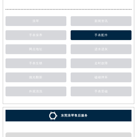
浪琴
新闻资讯
手表保养
手表配件
网点地址
进水进灰
手表生锈
走时故障
抛光翻新
磕碰摔坏
外观清洗
手表受磁
东莞浪琴售后服务