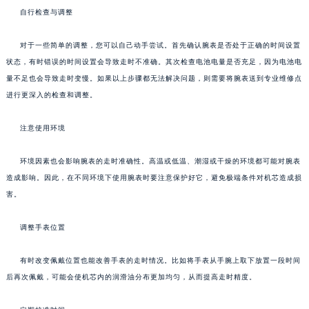
自行检查与调整
对于一些简单的调整，您可以自己动手尝试。首先确认腕表是否处于正确的时间设置
状态，有时错误的时间设置会导致走时不准确。其次检查电池电量是否充足，因为电池电
量不足也会导致走时变慢。如果以上步骤都无法解决问题，则需要将腕表送到专业维修点
进行更深入的检查和调整。
注意使用环境
环境因素也会影响腕表的走时准确性。高温或低温、潮湿或干燥的环境都可能对腕表
造成影响。因此，在不同环境下使用腕表时要注意保护好它，避免极端条件对机芯造成损
害。
调整手表位置
有时改变佩戴位置也能改善手表的走时情况。比如将手表从手腕上取下放置一段时间
后再次佩戴，可能会使机芯内的润滑油分布更加均匀，从而提高走时精度。